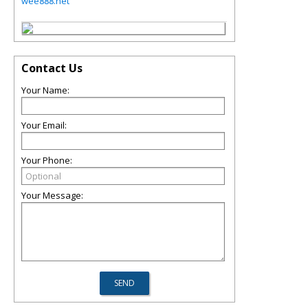
wee888.net
Contact Us
Your Name:
Your Email:
Your Phone:
Your Message: