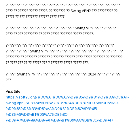
?. ?????? ?? ???????? ????? ???: ???? ?? ?????????? ? ????????? ?????? ??
???? ?? ?????? ????? ?????. ?? ??????? ?? Swing VPN? ??? ????????? ??
????? ?? ??? ??????? ?????? ???? ????.
?. ?????? ????: ???? ?????? ???? ? ????????? Swing VPN ????? ???????
???? ?? ??? ???????? ?? ???? ????? ??????? ????? ??????.
????????? ??? ?? ????? ?? ??? ?? ???? ???? ? ????????? ???? ?????? ??
??????? ?????? Swing VPN ??? ?? ?????? ????????? ????? ?? ????? ???. ???
???????? ?? ??????? ??????? ? ?????? ?????? ???? ????? ??????? ?? ???????
?? ???? ??? ?? ?? ????? ??? ? ??????? ????? ????? ???.
?????? Swing VPN ?? ???? ?????? ???? ??????? ???? 2024 ?? ?? ??? ?????
???
Visit Site:
https://soft98.org/%D8%AF%D8%A7%D9%86%D9%84%D9%88%D8%AF-
swing-vpn-%D8%A8%D8%A7-%D9%84%DB%8C%D9%86%DA%A9-
%D9%85%D8%B3%D8%AA%D9%82%DB%8C%D9%85-
%D8%A8%D8%B1%D8%A7%DB%8C-
%D8%A7%D9%86%D8%AF%D8%B1%D9%88%DB%8C%D8%AF/