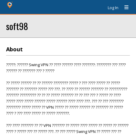
Log In
soft98
About
?????: ?????? Swing VPN ?? ???? ?????? ???? ???????: ???????? ??? ????
?????? ?? ??????? ??? ? ?????
?? ????? ?????? ?? ?? ?????? ???????? ????? ? ??? ???? ????? ?? ?????
??????? ?? ??????? ????? ??? ???. ?? ???? ?? ?????? ??????? ?? ??????????
??????? ????????? ?? ?? ?? ????? ??????? ?? ?? ??? ??? ? ????? ?? ????
????? ???? ????? ?????? ????? ?????? ???? ???? ???. ??? ?? ??? ????????
???????? ????? ????? ?? VPN ????? ?? ????? ?????? ?? ??????? ?? ?????
???? ? ??? ???? ????? ?? ????? ???????.
??? ???? ??????? ?? ?? VPN ??????? ?? ????? ???? ????? ?? ????? ?? ??????
???? ? ????? ??? ?? ????? ???. ?? ??? ????? Swing VPN ?? ????? ??? ??