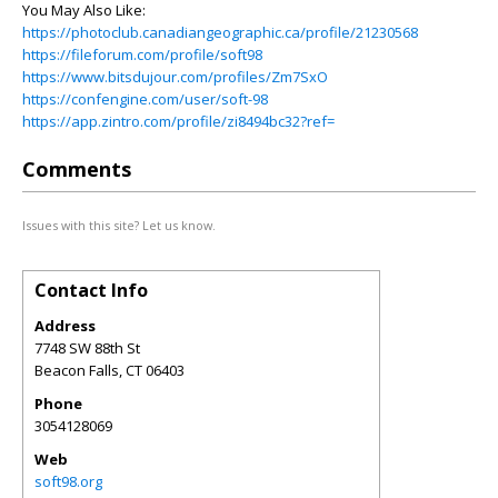
You May Also Like:
https://photoclub.canadiangeographic.ca/profile/21230568
https://fileforum.com/profile/soft98
https://www.bitsdujour.com/profiles/Zm7SxO
https://confengine.com/user/soft-98
https://app.zintro.com/profile/zi8494bc32?ref=
Comments
Issues with this site? Let us know.
Contact Info
Address
7748 SW 88th St
Beacon Falls
,
CT
06403
Phone
3054128069
Web
soft98.org