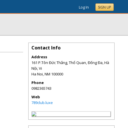
Log In
SIGN UP
Contact Info
Address
161 P.Tôn Đức Thắng, Thổ Quan, Đống Đa, Hà
Nội, Vi
Ha Noi
,
NM
100000
Phone
0982365743
Web
789club.luxe