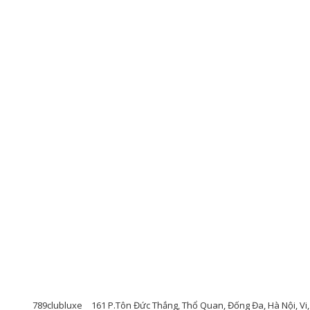
789clubluxe
161 P.Tôn Đức Thắng, Thổ Quan, Đống Đa, Hà Nội, Vi