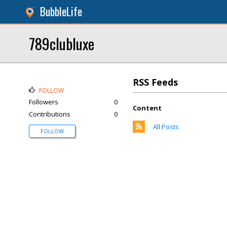
BubbleLife
789clubluxe
RSS Feeds
FOLLOW
Followers
0
Content
Contributions
0
All Posts
FOLLOW