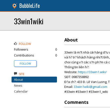
BubbleLife
33win1wiki
About
FOLLOW
Followers
0
33win là m?t nhà cái hàng d?u v
Contributions
0
và h? tr? khách hàng nhi?t tình,
choi cùng v?i các s?n ph?m cá c
FOLLOW
Thông tin liên h?:
Website:
https://33win1.wiki/
SITE
SÐT: 0987358892
About
Ð?a ch?: 433 Ð. Lê Van Luong, 
News
Email:
33win1wiki@gmail.com
Calendar
#33win #33win1 #33win1_wiki
Comments