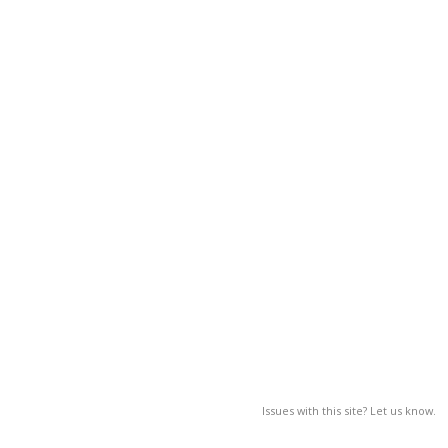
Issues with this site? Let us know.